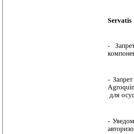
Servatis
- Запре
компонен
- Запре
Agroquím
для осущ
- Уведо
авторизо