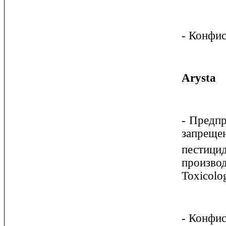
- Конфи
Arysta
- Предпр
запреще
пестиц
произво
Toxicolo
- Конфи