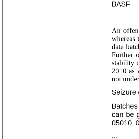
BASF
An offen
whereas
date bat
Further 
stability
2010 as 
not under
Seizure 
Batches
can be 
05010,
...