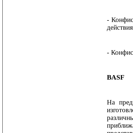
- Конфис
действия
- Конфи
BASF
На пред
изготовл
различн
приближ