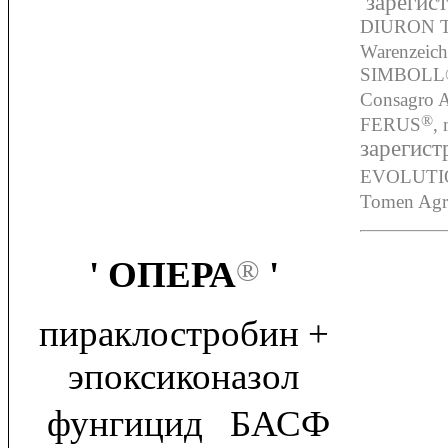
зарегист
DIURON 
Warenzeic
SIMBOL
Consagro 
®
FERUS
,
зарегист
EVOLUTI
Tomen Agr
®
'
ОПЕРА
'
пираклостробин +
эпоксиконазол
фунгицид БАСФ