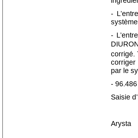
ingrédie
- L’ent
système
- L’entr
DIURON
corrigé.
corriger
par le s
- 96.486
Saisie 
Arysta