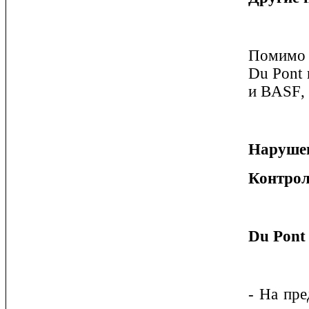
Помимо S
Du Pont 
и B
ASF
,
Нарушен
Контрол
Du Pon
- На пре