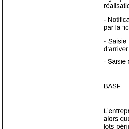
réalisati
- Notifi
par la fi
- Saisie
d’arrive
- Saisie
BASF
L’entrep
alors qu
lots pér