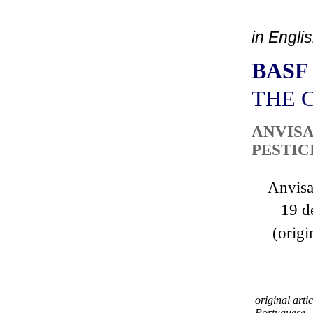
in Engli
BASF
THE 
ANVISA
PESTI
Anvisa 
19 de 
(origina
original artic
Portuguese