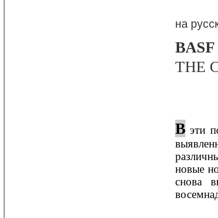
на русс
BASF
THE 
В
эти п
выявлен
различн
новые но
снова в
восемнад