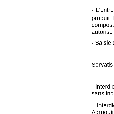
- L’entr
produit.
composan
autorisé
- Saisie
Servatis
- Interd
sans ind
- Interd
Agroquím