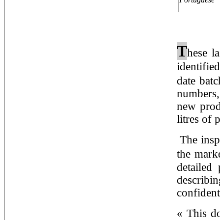
T
hese la
identifie
date bat
numbers,
new prod
litres of 
The inspe
the mark
detailed
describi
confident
« This do