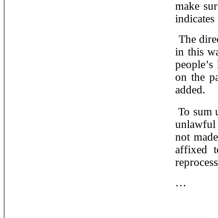
make sure
indicates
The direc
in this w
people’s 
on the pa
added.
To sum u
unlawful 
not made 
affixed 
reprocess
…