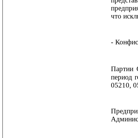
представ
предприя
что искл
- Конфи
Партии
период г
05210, 0
Предпр
Админист