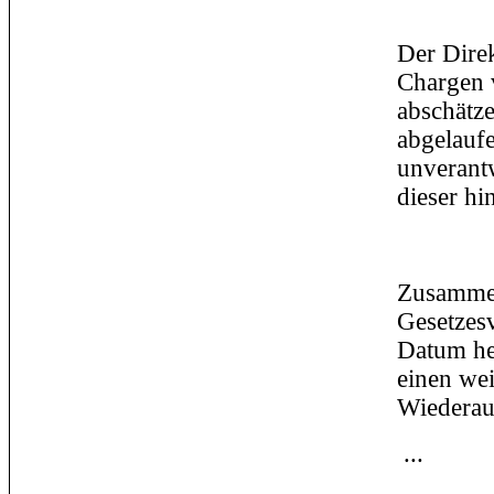
Der Direk
Chargen 
abschätz
abgelaufe
unverantw
dieser hi
Zusammen
Gesetzesv
Datum her
einen wei
Wiederauf
...