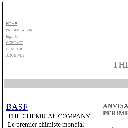
HOME
PRESENTATION
legal-©
CONTACT
HUMOUR
ARCHIVES
TH
BASF
ANVIS
PERIM
THE CHEMICAL COMPANY
Le premier chimiste mondial