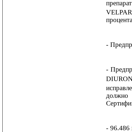
препара
V
ELPAR
процента
- Предпр
- Предпр
D
IURO
исправл
должно 
Сертифик
- 96.486