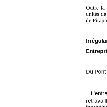
Outre la 
unités de
de Pirapo
Irrégula
Entrepri
Du Pont 
- L’entr
retrava