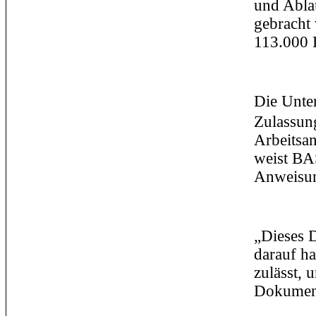
und Ablau
gebracht
113.000 L
Die Unte
Zulassung
Arbeitsa
weist BAS
Anweisun
„Dieses D
darauf ha
zulässt, 
Dokument