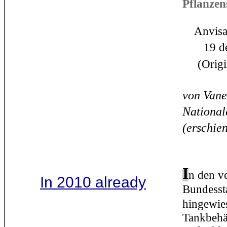
Pflanzen
Anvisa 
19 de 
(
Origi
von Vane
National
(erschie
I
n den v
In 2010 already
Bundessta
hingewie
Tankbehä