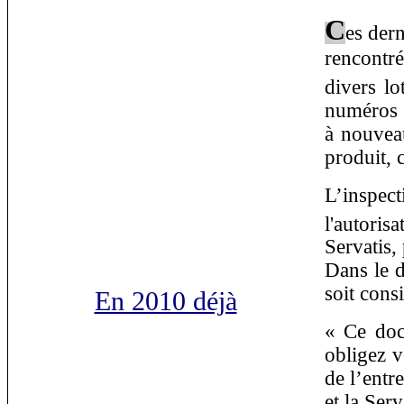
C
es dern
rencontré
divers l
numéros d
à nouvea
produit, 
L’inspec
l'autori
Servatis,
Dans le 
soit cons
En 2010 déjà
« Ce doc
obligez v
de l’entr
et la Serv