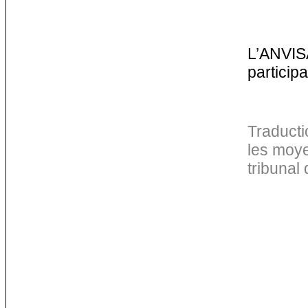
L’ANVISA
particip
Traducti
les moye
tribunal