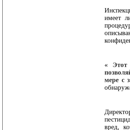
Инспекци
имеет л
процеду
описыв
конфиден
«
Этот
позволя
мере с 
обнаруж
Директо
пестицид
вред, к