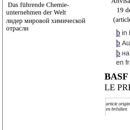
Anvisa 
Das führende Chemie-
19 de 
unternehmen der Welt
(article
лидер мировой химической
отрасли
þ
in
þ
Au
þ
на
en f
BASF
L
E P
article origin
en brésilien