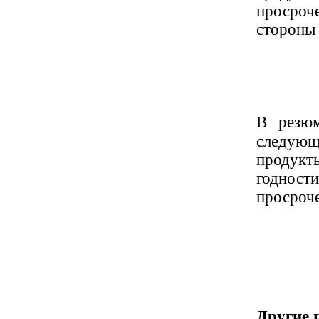
просроче
стороны 
В резюм
следующ
продукты
годности
просроч
Другие 